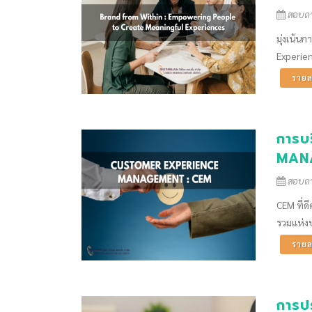
สอบถาม
มุ่งเน้น
Experie
รายล
การบ
MAN
สอบถาม
CEM ที่ด
รวมแห่งป
รายล
การป