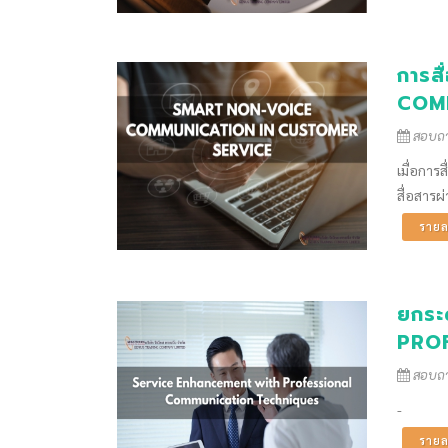
การส
COM
สอบถาม
เมื่อการ
สื่อสารผ
รายล
ยกระ
PRO
สอบถาม
-
รายล