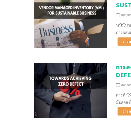
SUST
สอบถาม
หนึ่งในก
การผสมผ
รายล
การล
DEF
สอบถาม
การทำให้
มันลดลงไ
รายล