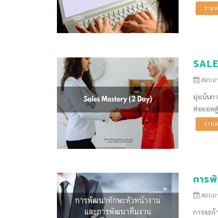
รายล
SALE
สอบถาม
มุ่งเน้น
ต่อยอดสู
รายล
การพ
สอบถาม
การจะก้า