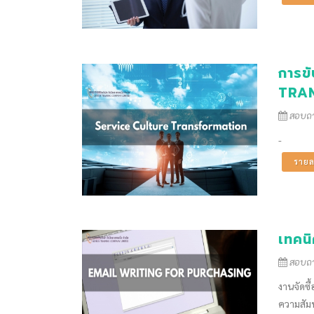
การข
TRA
สอบถาม
-
รายล
เทคน
สอบถาม
งานจัดซื
ความสัมพั