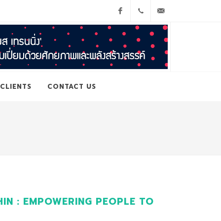
Facebook
065-
cs@geniustraining.co.
3916594
CLIENTS
CONTACT US
ITHIN : EMPOWERING PEOPLE TO