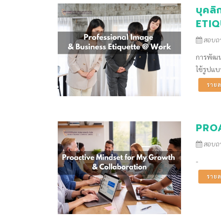
บุคล
ETI
สอบถาม
การพัฒน
ใช้รูปแ
รายล
PRO
สอบถาม
-
รายล