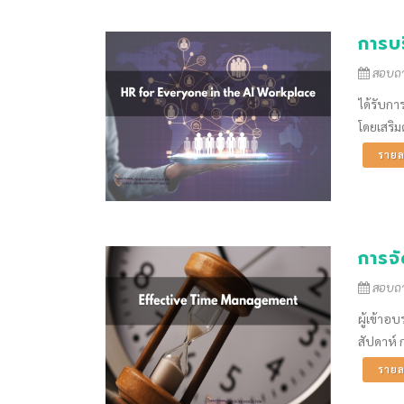
การบ
สอบถาม
ได้รับกา
โดยเสริม
รายล
การจ
สอบถาม
ผู้เข้าอ
สัปดาห์ 
รายล