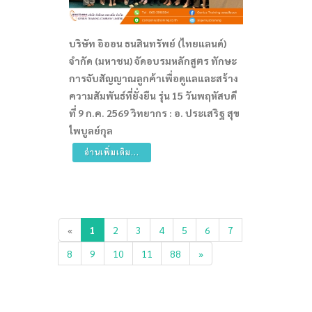
บริษัท อิออน ธนสินทรัพย์ (ไทยแลนด์)
จำกัด (มหาชน) จัดอบรมหลักสูตร ทักษะ
การจับสัญญาณลูกค้าเพื่อดูแลและสร้าง
ความสัมพันธ์ที่ยั่งยืน รุ่น 15 วันพฤหัสบดี
ที่ 9 ก.ค. 2569 วิทยากร : อ. ประเสริฐ สุข
ไพบูลย์กุล
อ่านเพิ่มเติม...
«
1
2
3
4
5
6
7
8
9
10
11
88
»