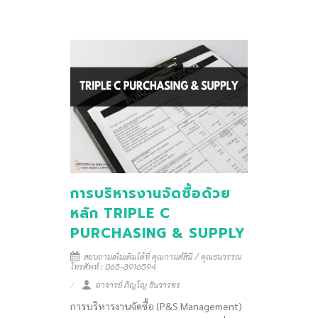
การบริหารงานจัดซื้อด้วย
หลัก TRIPLE C
PURCHASING & SUPPLY
สอบถามเพิ่มเติมได้ที่ คุณกานต์สินี / คุณธนวรรณ
โทรศัพท์ : 065-3916594
อาจารย์ ภิญโญ ธันวารชร
การบริหารงานจัดซื้อ (P&S Management)