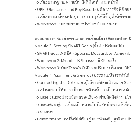
o เน้น: มาตรฐาน, ความนิ่ง, สิ่งที่ต้องทำตามหน้าที่
• OKR (Objectives and Key Results): คือ "ภารกิจพิชิตย
o เน้น: การเปลี่ยนแปลง, การปรับปรุงให้ดีขึ้น, สิ่งที่ท้าทา
• Workshop 1: แยกแยะ และประโยชน์ OKR & KPI
ช่วงบ่าย: การลงมือทำและการเชื่อมโยง (Execution 
Module 3: Setting SMART Goals (ตั้งเป้าให้วัดผลได้)
• SMART Goal เทคนิค: (Specific, Measurable, Achievabl
• Workshop 2: My Job's KPI: งานเรา มี KPI อะไร
• Workshop 3: Our Team's OKR: จะปรับปรุงทีม ด้วย OKR
Module 4: Alignment & Synergy (ประสานเป้า เราทำได้)
• Connecting the Dots: เรียนรู้วิธีการเชื่อมเป้าหมาย (Ca
o เป้าหมายบริษัท -> เป้าหมายหัวหน้า -> เป้าหมายพนัก
o Case Study: ฝ่ายผลิตลดของเสีย -> ฝ่ายติดตั้งทำงานไวขึ้
o ระดมสมองสู่การเชื่อมเป้าหมายกับทีม/หน่วยงาน ที่เกี่ยว
o นำเสนอ
• Commitment: สรุปสิ่งที่ได้เรียนรู้ และพันธสัญญาที่จะกลับ