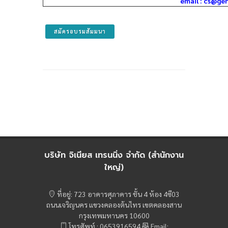
email : cs@ge
สมัครอบรมสัมมนา
บริษัท จิเนียส เทรนนิ่ง จำกัด (สำนักงาน
ใหญ่)
ที่อยู่: 723 อาคารศุภาคาร ชั้น 4 ห้อง 4ซี03
ถนนเจริญนคร แขวงคลองต้นไทร เขตคลองสาน
กรุงเทพมหานคร 10600
โทรศัพท์ : 0653916594
Email: