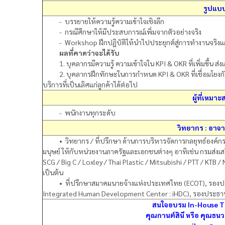
รูปแบ
- บรรยายให้ความรู้ความเข้าใจเชิงลึก
- กรณีศึกษาให้มีประสบการณ์เพิ่มจากตัวอย่างจริง
- Workshop ฝึกปฏิบัติให้นำไปประยุกต์สู่การทำงานจริงและ
ผลที่คาดว่าจะได้รับ
1. บุคลากรมีความรู้ ความเข้าใจใน KPI & OKR ที่เพิ่มขึ้น 
2. บุคลากรฝึกทักษะในการกำหนด KPI & OKR ที่เชื่อมโยงกัน สร
บริการที่เป็นเลิศแก่ลูกค้าได้ต่อไป
ผู้ที่เหม
- พนักงานทุกระดับ
วิทยากร : อาจา
•
วิทยากร / ที่ปรึกษา ด้านการบริหารจัดการกลยุทธ์อ
มนุษย์ ให้กับหน่วยงานภาครัฐและเอกชนต่างๆ อาทิเช่น กรมส่ง
SCG / Big C / Loxley / Thai Plastic / Mitsubishi / PTT / KTB / N
เป็นต้น
•
ที่ปรึกษาสมาคมนายจ้างแห่งประเทศไทย (ECOT), รองปร
Integrated Human Development Center : iHDC), รองประธานฯ
สนใจอบรม In-House Tra
คุณกานต์สินี หรือ คุณธ