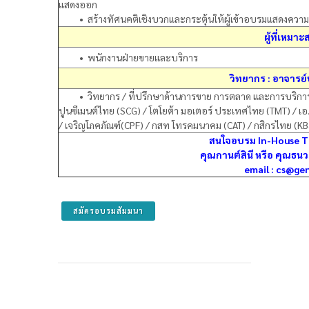
แสดงออก
• สร้างทัศนคติเชิงบวกและกระตุ้นให้ผู้เข้าอบรมแสดงควา
ผู้ที่เหม
• พนักงานฝ่ายขายและบริการ
วิทยากร : อาจารย์
• วิทยากร / ที่ปรึกษาด้านการขาย การตลาด และการบริการ
ปูนซีเมนต์ไทย (SCG) / โตโยต้า มอเตอร์ ประเทศไทย (TMT) / เอ.พ
/ เจริญโภคภัณฑ์(CPF) / กสท โทรคมนาคม (CAT) / กสิกรไทย (KB
สนใจอบรม In-House Tra
คุณกานต์สินี หรือ คุณธ
email : cs@ge
สมัครอบรมสัมมนา