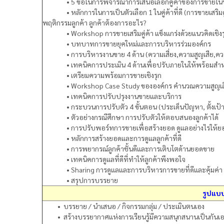
• 5 ข้อในการพิจารณาการเสนอเลือกคู่ค้าของการขายในปัจ
• หลักการในการเป็นตัวเลือก 1 ในคู่ค้าที่ดี (การขายเสริมค
พฤติกรรมลูกค้า ลูกค้าต้องการอะไร?
• Workshop การขายเสริมคู่ค้า แข็งแกร่งด้วยแนวคิดเชิงร
• บทบาทการขายยุคใหม่และการบริหารร่วมองค์กร
​ • การบริหารงานขาย 4 ด้าน (ความเสี่ยง,ความสูญเสีย,ค
​ • เทคนิคการประเมิน 4 ด้านเพื่อปรับภายในให้พร้อมสำหรั
• เตรียมความพร้อมการขายเชิงรุก
​ • Workshop Case Study ขององค์กร คำนวณความสูญเสียที
​ • เทคนิคการปรับปรุงงานขายและบริการ
​ • กระบวนการปรับตัว 4 ขั้นตอน (ประเด็นปัญหา, ตั้งเป้าห
• ตัวอย่างกรณีศึกษา การปรับตัวให้ตอบสนองลูกค้าได้
• การปรับพอร์ทการขายเพื่อสร้างยอด ดูแลอย่างไรให้ยอด
• หลักการสร้างยอดและการดูแลลูกค้าที่ดี
• การพยากรณ์ลูกค้าชั้นดีและการเติบโตด้านยอดขาย
• เทคนิคการดูแลที่ดีที่ทำให้ลูกค้าพึงพอใจ
• Sharing การดูแลและการบริหารการขายที่ดีและคุ้มค่า
• สรุปการบรรยาย
รูปแบ
• บรรยาย / นำเสนอ / กิจกรรมกลุ่ม / ประเมินตนเอง
• สร้างบรรยากาศแห่งการเรียนรู้มีความสนุกสนานเป็นกันเองและ